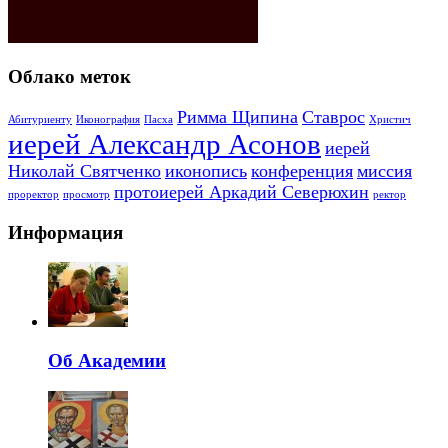
Облако меток
Римма Щипина
Ставрос
Абитуриенту
Иконография
Пасха
Христич
иерей Александр Асонов
иерей
Николай Святченко
иконопись
конференция
миссия
протоиерей Аркадий Северюхин
проректор
просмотр
ректор
Информация
Об Академии